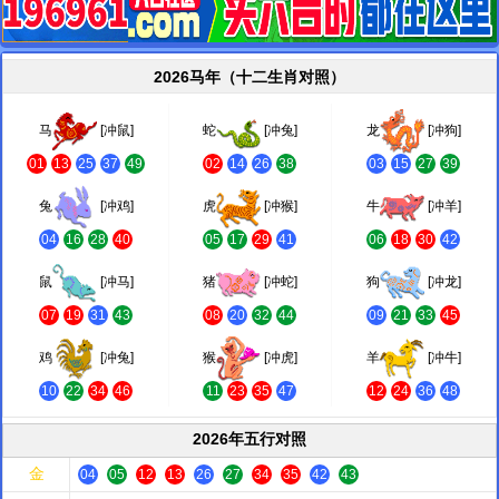
2026马年（十二生肖对照）
马
[冲鼠]
蛇
[冲兔]
龙
[冲狗]
01
13
25
37
49
02
14
26
38
03
15
27
39
兔
[冲鸡]
虎
[冲猴]
牛
[冲羊]
04
16
28
40
05
17
29
41
06
18
30
42
鼠
[冲马]
猪
[冲蛇]
狗
[冲龙]
07
19
31
43
08
20
32
44
09
21
33
45
鸡
[冲兔]
猴
[冲虎]
羊
[冲牛]
10
22
34
46
11
23
35
47
12
24
36
48
2026年五行对照
金
04
05
12
13
26
27
34
35
42
43