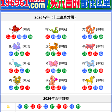
2026马年（十二生肖对照）
马
[冲鼠]
蛇
[冲兔]
龙
[冲狗]
01
13
25
37
49
02
14
26
38
03
15
27
39
兔
[冲鸡]
虎
[冲猴]
牛
[冲羊]
04
16
28
40
05
17
29
41
06
18
30
42
鼠
[冲马]
猪
[冲蛇]
狗
[冲龙]
07
19
31
43
08
20
32
44
09
21
33
45
鸡
[冲兔]
猴
[冲虎]
羊
[冲牛]
10
22
34
46
11
23
35
47
12
24
36
48
2026年五行对照
金
04
05
12
13
26
27
34
35
42
43