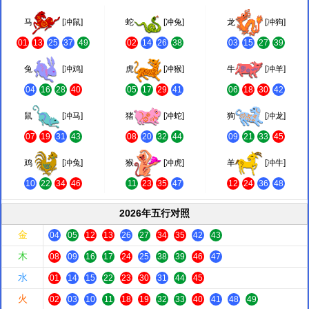
马
[冲鼠]
蛇
[冲兔]
龙
[冲狗]
01
13
25
37
49
02
14
26
38
03
15
27
39
兔
[冲鸡]
虎
[冲猴]
牛
[冲羊]
04
16
28
40
05
17
29
41
06
18
30
42
鼠
[冲马]
猪
[冲蛇]
狗
[冲龙]
07
19
31
43
08
20
32
44
09
21
33
45
鸡
[冲兔]
猴
[冲虎]
羊
[冲牛]
10
22
34
46
11
23
35
47
12
24
36
48
2026年五行对照
金
04
05
12
13
26
27
34
35
42
43
木
08
09
16
17
24
25
38
39
46
47
水
01
14
15
22
23
30
31
44
45
火
02
03
10
11
18
19
32
33
40
41
48
49