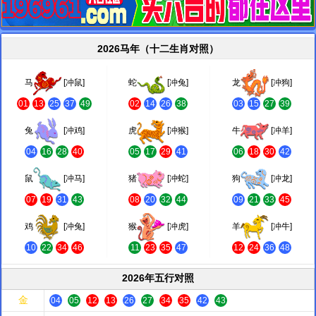
2026马年（十二生肖对照）
马
[冲鼠]
蛇
[冲兔]
龙
[冲狗]
01
13
25
37
49
02
14
26
38
03
15
27
39
兔
[冲鸡]
虎
[冲猴]
牛
[冲羊]
04
16
28
40
05
17
29
41
06
18
30
42
鼠
[冲马]
猪
[冲蛇]
狗
[冲龙]
07
19
31
43
08
20
32
44
09
21
33
45
鸡
[冲兔]
猴
[冲虎]
羊
[冲牛]
10
22
34
46
11
23
35
47
12
24
36
48
2026年五行对照
金
04
05
12
13
26
27
34
35
42
43