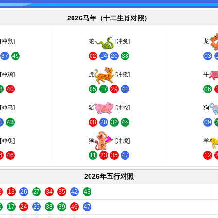
2026马年（十二生肖对照）
[冲鼠]
蛇
[冲兔]
龙
37
49
02
14
26
38
03
[冲鸡]
虎
[冲猴]
牛
8
40
05
17
29
41
06
[冲马]
猪
[冲蛇]
狗
1
43
08
20
32
44
09
[冲兔]
猴
[冲虎]
羊
4
46
11
23
35
47
12
2026年五行对照
2
13
26
27
34
35
42
43
6
17
24
25
38
39
46
47