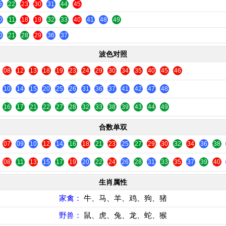
5
22
23
30
31
44
45
0
11
18
19
32
33
40
41
48
49
0
21
28
29
36
37
波色对照
08
12
13
18
19
23
24
29
30
34
35
40
45
46
10
14
15
20
25
26
31
36
37
41
42
47
48
16
17
21
22
27
28
32
33
38
39
43
44
49
合数单双
07
09
10
12
14
16
18
21
23
25
27
29
30
32
34
36
38
08
11
13
15
17
19
20
22
24
26
28
31
33
35
37
39
40
生肖属性
家禽：
牛、马、羊、鸡、狗、猪
野兽：
鼠、虎、兔、龙、蛇、猴