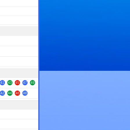
41
43
45
47
49
42
44
46
48