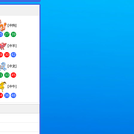
[冲狗]
15
27
39
[冲羊]
18
30
42
[冲龙]
21
33
45
[冲牛]
24
36
48