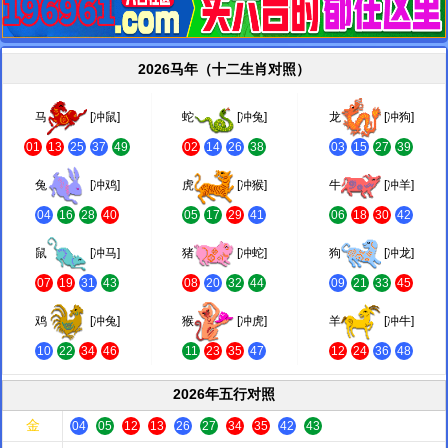
2026马年（十二生肖对照）
马
[冲鼠]
蛇
[冲兔]
龙
[冲狗]
01
13
25
37
49
02
14
26
38
03
15
27
39
兔
[冲鸡]
虎
[冲猴]
牛
[冲羊]
04
16
28
40
05
17
29
41
06
18
30
42
鼠
[冲马]
猪
[冲蛇]
狗
[冲龙]
07
19
31
43
08
20
32
44
09
21
33
45
鸡
[冲兔]
猴
[冲虎]
羊
[冲牛]
10
22
34
46
11
23
35
47
12
24
36
48
2026年五行对照
金
04
05
12
13
26
27
34
35
42
43