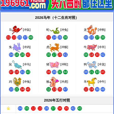
2026马年（十二生肖对照）
马
[冲鼠]
蛇
[冲兔]
龙
[冲狗]
01
13
25
37
49
02
14
26
38
03
15
27
39
兔
[冲鸡]
虎
[冲猴]
牛
[冲羊]
04
16
28
40
05
17
29
41
06
18
30
42
鼠
[冲马]
猪
[冲蛇]
狗
[冲龙]
07
19
31
43
08
20
32
44
09
21
33
45
鸡
[冲兔]
猴
[冲虎]
羊
[冲牛]
10
22
34
46
11
23
35
47
12
24
36
48
2026年五行对照
金
04
05
12
13
26
27
34
35
42
43