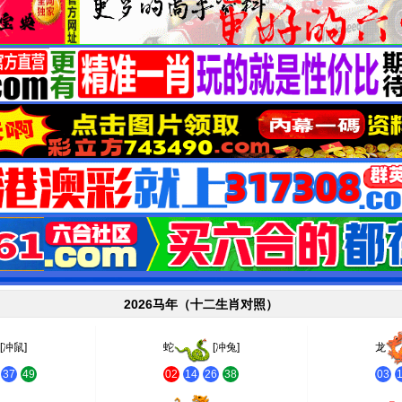
2026马年（十二生肖对照）
[冲鼠]
蛇
[冲兔]
龙
37
49
02
14
26
38
03