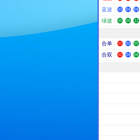
蓝波
03
04
09
绿波
05
06
11
合单
01
03
05
合双
02
04
06