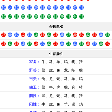
10
14
15
20
25
26
31
36
37
41
42
47
48
16
17
21
22
27
28
32
33
38
39
43
44
49
合数单双
07
09
10
12
14
16
18
21
23
25
27
29
30
32
34
36
38
08
11
13
15
17
19
20
22
24
26
28
31
33
35
37
39
40
生肖属性
家禽：
牛、马、羊、鸡、狗、猪
野兽：
鼠、虎、兔、龙、蛇、猴
吉美：
兔、龙、蛇、马、羊、鸡
凶丑：
鼠、牛、虎、猴、狗、猪
阴性：
鼠、龙、蛇、马、狗、猪
阳性：
牛、虎、兔、羊、猴、鸡