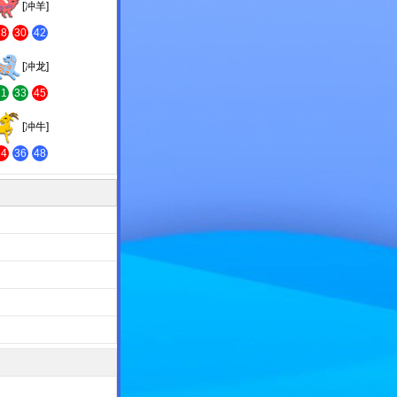
[冲羊]
18
30
42
[冲龙]
21
33
45
[冲牛]
24
36
48