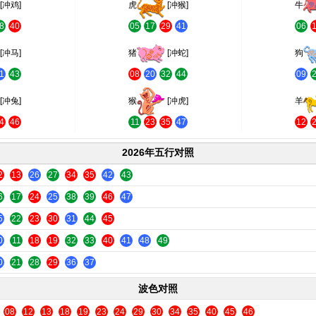
[冲鸡]
虎
[冲猴]
牛
8
40
05
17
29
41
06
[冲马]
猪
[冲蛇]
狗
1
43
08
20
32
44
09
[冲兔]
猴
[冲虎]
羊
4
46
11
23
35
47
12
2026年五行对照
2
13
26
27
34
35
42
43
6
17
24
25
38
39
46
47
5
22
23
30
31
44
45
0
11
18
19
32
33
40
41
48
49
0
21
28
29
36
37
波色对照
08
12
13
18
19
23
24
29
30
34
35
40
45
46