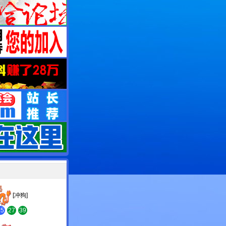
[冲狗]
15
27
39