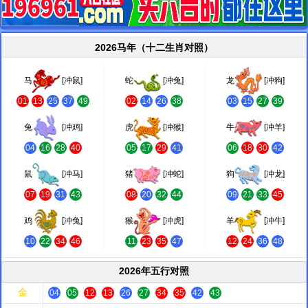
2026马年（十二生肖对照）
马
[冲鼠]
蛇
[冲兔]
龙
[冲狗]
01
13
25
37
49
02
14
26
38
03
15
27
39
兔
[冲鸡]
虎
[冲猴]
牛
[冲羊]
04
16
28
40
05
17
29
41
06
18
30
42
鼠
[冲马]
猪
[冲蛇]
狗
[冲龙]
07
19
31
43
08
20
32
44
09
21
33
45
鸡
[冲兔]
猴
[冲虎]
羊
[冲牛]
10
22
34
46
11
23
35
47
12
24
36
48
2026年五行对照
金
04
05
12
13
26
27
34
35
42
43