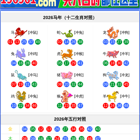
2026马年（十二生肖对照）
马
[冲鼠]
蛇
[冲兔]
龙
[冲狗]
01
13
25
37
49
02
14
26
38
03
15
27
39
兔
[冲鸡]
虎
[冲猴]
牛
[冲羊]
04
16
28
40
05
17
29
41
06
18
30
42
鼠
[冲马]
猪
[冲蛇]
狗
[冲龙]
07
19
31
43
08
20
32
44
09
21
33
45
鸡
[冲兔]
猴
[冲虎]
羊
[冲牛]
10
22
34
46
11
23
35
47
12
24
36
48
2026年五行对照
金
04
05
12
13
26
27
34
35
42
43
木
08
09
16
17
24
25
38
39
46
47