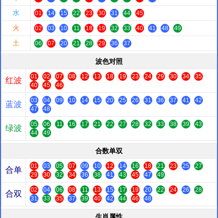
水
01
14
15
22
23
30
31
44
45
火
02
03
10
11
18
19
32
33
40
41
48
49
土
06
07
20
21
28
29
36
37
波色对照
01
02
07
08
12
13
18
19
23
24
29
30
34
35
红波
40
45
46
03
04
09
10
14
15
20
25
26
31
36
37
41
42
蓝波
47
48
05
06
11
16
17
21
22
27
28
32
33
38
39
43
绿波
44
49
合数单双
01
03
05
07
09
10
12
14
16
18
21
23
25
27
合单
29
30
32
34
36
38
41
43
45
47
49
02
04
06
08
11
13
15
17
19
20
22
24
26
28
合双
31
33
35
37
39
40
42
44
46
48
生肖属性