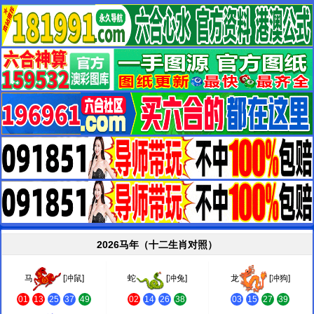
2026马年（十二生肖对照）
马
[冲鼠]
蛇
[冲兔]
龙
[冲狗]
01
13
25
37
49
02
14
26
38
03
15
27
39