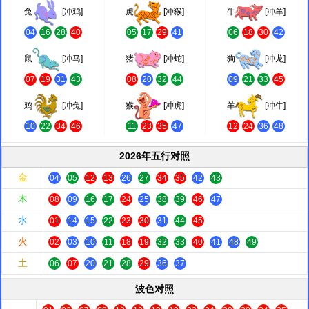
兔
[冲鸡]
虎
[冲猴]
牛
[冲羊]
04
16
28
40
05
17
29
41
06
18
30
42
鼠
[冲马]
猪
[冲蛇]
狗
[冲龙]
07
19
31
43
08
20
32
44
09
21
33
45
鸡
[冲兔]
猴
[冲虎]
羊
[冲牛]
10
22
34
46
11
23
35
47
12
24
36
48
2026年五行对照
金
04
05
12
13
26
27
34
35
42
43
木
08
09
16
17
24
25
38
39
46
47
水
01
14
15
22
23
30
31
44
45
火
02
03
10
11
18
19
32
33
40
41
48
49
土
06
07
20
21
28
29
36
37
波色对照