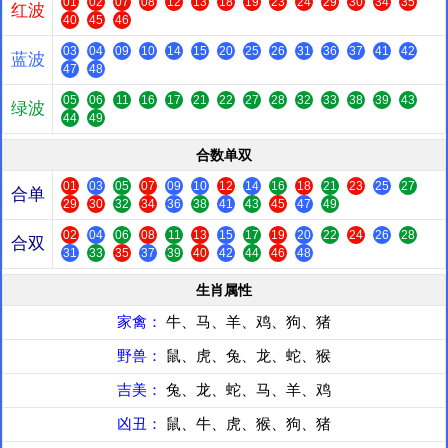
01
02
07
08
12
13
18
19
23
24
29
30
34
35
红波
40
45
46
03
04
09
10
14
15
20
25
26
31
36
37
41
42
蓝波
47
48
05
06
11
16
17
21
22
27
28
32
33
38
39
43
绿波
44
49
合数单双
01
03
05
07
09
10
12
14
16
18
21
23
25
27
合单
29
30
32
34
36
38
41
43
45
47
49
02
04
06
08
11
13
15
17
19
20
22
24
26
28
合双
31
33
35
37
39
40
42
44
46
48
生肖属性
家禽：
牛、马、羊、鸡、狗、猪
野兽：
鼠、虎、兔、龙、蛇、猴
吉美：
兔、龙、蛇、马、羊、鸡
凶丑：
鼠、牛、虎、猴、狗、猪