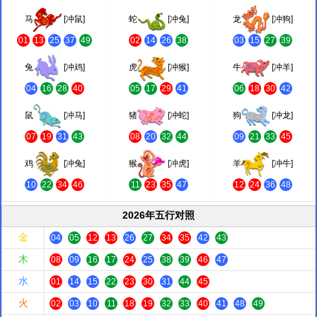
马
[冲鼠]
蛇
[冲兔]
龙
[冲狗]
01
13
25
37
49
02
14
26
38
03
15
27
39
兔
[冲鸡]
虎
[冲猴]
牛
[冲羊]
04
16
28
40
05
17
29
41
06
18
30
42
鼠
[冲马]
猪
[冲蛇]
狗
[冲龙]
07
19
31
43
08
20
32
44
09
21
33
45
鸡
[冲兔]
猴
[冲虎]
羊
[冲牛]
10
22
34
46
11
23
35
47
12
24
36
48
2026年五行对照
金
04
05
12
13
26
27
34
35
42
43
木
08
09
16
17
24
25
38
39
46
47
水
01
14
15
22
23
30
31
44
45
火
02
03
10
11
18
19
32
33
40
41
48
49