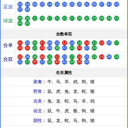
03
04
09
10
14
15
20
25
26
31
36
37
41
42
蓝波
47
48
05
06
11
16
17
21
22
27
28
32
33
38
39
43
绿波
44
49
合数单双
01
03
05
07
09
10
12
14
16
18
21
23
25
27
合单
29
30
32
34
36
38
41
43
45
47
49
02
04
06
08
11
13
15
17
19
20
22
24
26
28
合双
31
33
35
37
39
40
42
44
46
48
生肖属性
家禽：
牛、马、羊、鸡、狗、猪
野兽：
鼠、虎、兔、龙、蛇、猴
吉美：
兔、龙、蛇、马、羊、鸡
凶丑：
鼠、牛、虎、猴、狗、猪
阴性：
鼠、龙、蛇、马、狗、猪