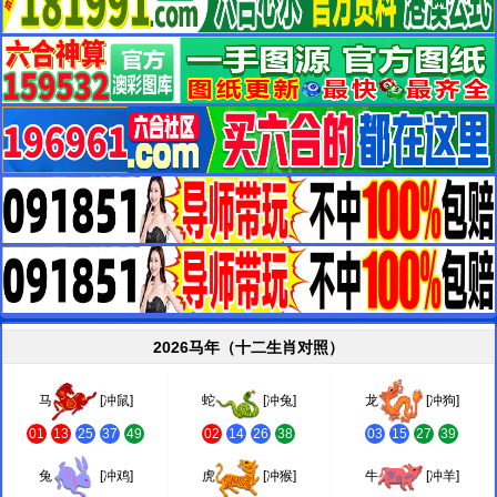
2026马年（十二生肖对照）
马
[冲鼠]
蛇
[冲兔]
龙
[冲狗]
01
13
25
37
49
02
14
26
38
03
15
27
39
兔
[冲鸡]
虎
[冲猴]
牛
[冲羊]