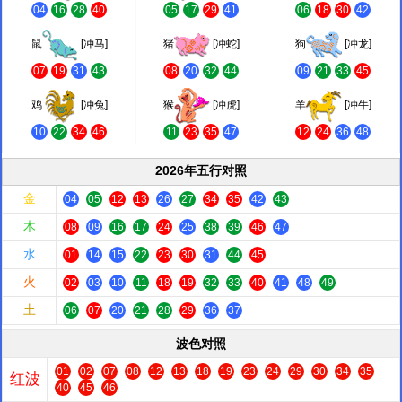
04
16
28
40
05
17
29
41
06
18
30
42
鼠
[冲马]
猪
[冲蛇]
狗
[冲龙]
07
19
31
43
08
20
32
44
09
21
33
45
鸡
[冲兔]
猴
[冲虎]
羊
[冲牛]
10
22
34
46
11
23
35
47
12
24
36
48
2026年五行对照
金
04
05
12
13
26
27
34
35
42
43
木
08
09
16
17
24
25
38
39
46
47
水
01
14
15
22
23
30
31
44
45
火
02
03
10
11
18
19
32
33
40
41
48
49
土
06
07
20
21
28
29
36
37
波色对照
01
02
07
08
12
13
18
19
23
24
29
30
34
35
红波
40
45
46