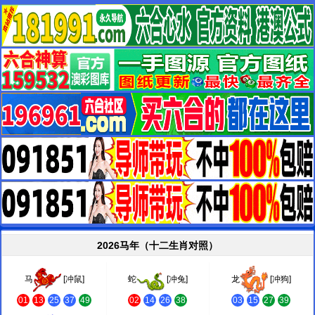
2026马年（十二生肖对照）
马
[冲鼠]
蛇
[冲兔]
龙
[冲狗]
01
13
25
37
49
02
14
26
38
03
15
27
39