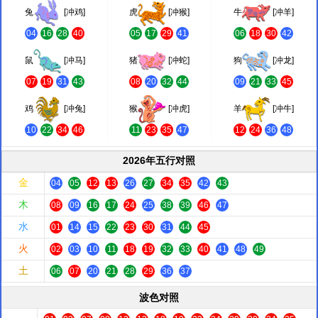
兔
[冲鸡]
虎
[冲猴]
牛
[冲羊]
04
16
28
40
05
17
29
41
06
18
30
42
鼠
[冲马]
猪
[冲蛇]
狗
[冲龙]
07
19
31
43
08
20
32
44
09
21
33
45
鸡
[冲兔]
猴
[冲虎]
羊
[冲牛]
10
22
34
46
11
23
35
47
12
24
36
48
2026年五行对照
金
04
05
12
13
26
27
34
35
42
43
木
08
09
16
17
24
25
38
39
46
47
水
01
14
15
22
23
30
31
44
45
火
02
03
10
11
18
19
32
33
40
41
48
49
土
06
07
20
21
28
29
36
37
波色对照