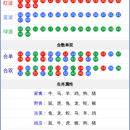
01
02
07
08
12
13
18
19
23
24
29
30
34
35
红波
40
45
46
03
04
09
10
14
15
20
25
26
31
36
37
41
42
蓝波
47
48
05
06
11
16
17
21
22
27
28
32
33
38
39
43
绿波
44
49
合数单双
01
03
05
07
09
10
12
14
16
18
21
23
25
27
合单
29
30
32
34
36
38
41
43
45
47
49
02
04
06
08
11
13
15
17
19
20
22
24
26
28
合双
31
33
35
37
39
40
42
44
46
48
生肖属性
家禽：
牛、马、羊、鸡、狗、猪
野兽：
鼠、虎、兔、龙、蛇、猴
吉美：
兔、龙、蛇、马、羊、鸡
凶丑：
鼠、牛、虎、猴、狗、猪