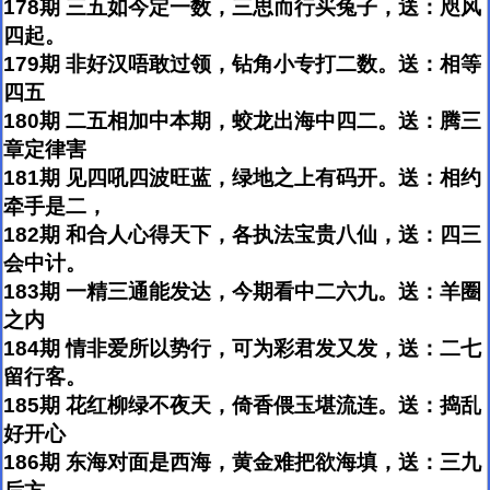
178期 三五如今定一数，三思而行买兔子，送：咫风
四起。
179期 非好汉唔敢过领，钻角小专打二数。送：相等
四五
180期 二五相加中本期，蛟龙出海中四二。送：腾三
章定律害
181期 见四吼四波旺蓝，绿地之上有码开。送：相约
牵手是二，
182期 和合人心得天下，各执法宝贵八仙，送：四三
会中计。
183期 一精三通能发达，今期看中二六九。送：羊圈
之内
184期 情非爱所以势行，可为彩君发又发，送：二七
留行客。
185期 花红柳绿不夜天，倚香偎玉堪流连。送：捣乱
好开心
186期 东海对面是西海，黄金难把欲海填，送：三九