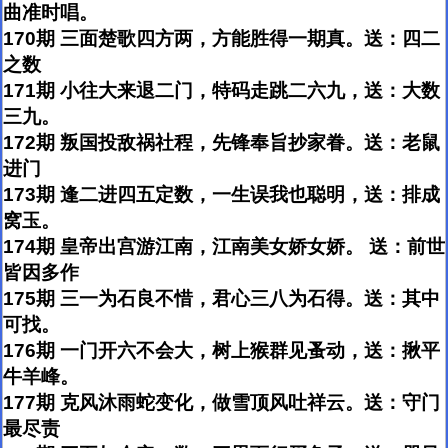
曲准时唱。
170期 三面楚歌四方两，方能胜得一期真。送：四二
之数
171期 小往大来退二门，特码走跳二六九，送：大数
三九。
172期 叛国投敌祸社程，先锋奉旨抄家眷。送：老鼠
进门
173期 逢二进四五定数，一生误我也聪明，送：排成
窝玉。
174期 皇帝出宫游江南，江南美女娇女娇。 送：前世
皆因多作
175期 三一为石良不惜，君心三八为石得。送：其中
可找。
176期 一门开六不会大，树上猴群见蚤动，送：揪平
牛羊峰。
177期 克风沐雨蛇变化，做雪顶风吐祥云。送：守门
最尽责