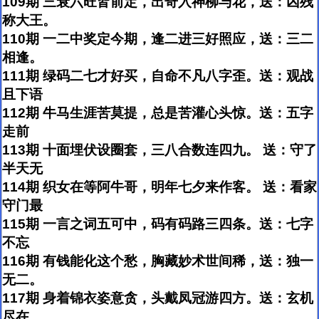
109期 三衰六旺皆前定，出奇入神柳与花，送：凶残
称大王。
110期 一二中奖定今期，逢二进三好照应，送：三二
相逢。
111期 绿码二七才好买，自命不凡八字歪。送：观战
且下语
112期 牛马生涯苦莫提，总是苦灌心头惊。送：五字
走前
113期 十面埋伏设圈套，三八合数连四九。 送：守了
半天无
114期 织女在等阿牛哥，明年七夕来作客。 送：看家
守门最
115期 一言之词五可中，码有码路三四条。送：七字
不忘
116期 有钱能化这个愁，胸藏妙术世间稀，送：独一
无二。
117期 身着锦衣姿意贪，头戴凤冠游四方。送：玄机
尽在