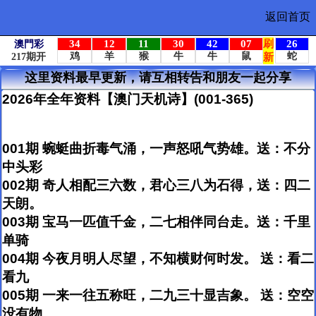
返回首页
这里资料最早更新，请互相转告和朋友一起分享
2026年全年资料【澳门天机诗】(001-365)
001期 蜿蜓曲折毒气涌，一声怒吼气势雄。送：不分
中头彩
002期 奇人相配三六数，君心三八为石得，送：四二
天朗。
003期 宝马一匹值千金，二七相伴同台走。送：千里
单骑
004期 今夜月明人尽望，不知横财何时发。 送：看二
看九
005期 一来一往五称旺，二九三十显吉象。 送：空空
没有物