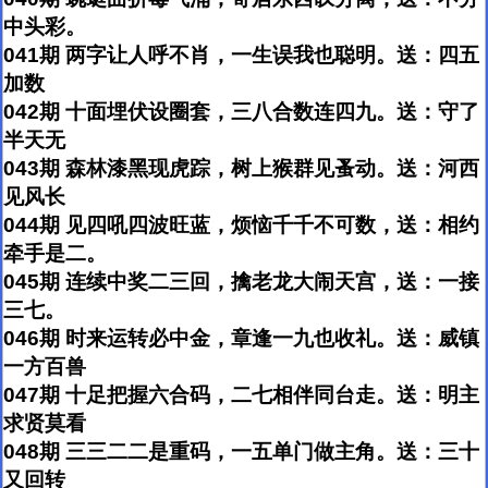
中头彩。
041期 两字让人呼不肖，一生误我也聪明。送：四五
加数
042期 十面埋伏设圈套，三八合数连四九。送：守了
半天无
043期 森林漆黑现虎踪，树上猴群见蚤动。送：河西
见风长
044期 见四吼四波旺蓝，烦恼千千不可数，送：相约
牵手是二。
045期 连续中奖二三回，擒老龙大闹天宫，送：一接
三七。
046期 时来运转必中金，章逢一九也收礼。送：威镇
一方百兽
047期 十足把握六合码，二七相伴同台走。送：明主
求贤莫看
048期 三三二二是重码，一五单门做主角。送：三十
又回转