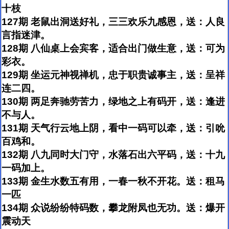
十枝
127期 老鼠出洞送好礼，三三欢乐九感恩，送：人良
言指迷津。
128期 八仙桌上会宾客，适合出门做生意，送：可为
彩衣。
129期 坐运元神视禅机，忠于职贵诚事主，送：呈祥
连二四。
130期 两足奔驰劳苦力，绿地之上有码开，送：逢进
不与人。
131期 天气行云地上阴，看中一码可以牵，送：引吮
百鸡和。
132期 八九同时大门守，水落石出六平码，送：十九
一码加上。
133期 金生水数五有用，一春一秋不开花。送：租马
一匹
134期 众说纷纷特码数，攀龙附凤也无功。送：爆开
震动天