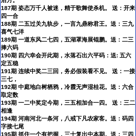
后方。
187期 姿态万千人被迷，精于歌舞使杀机。 送：开来
四一合
188期 二五过关九轨步，一言九鼎称君王。送：三九
喜气七洋
189期 一道东风二七四，五湖罩海展锟鹏。送：二三
捧六码
190期 四六幸会开此期，水落石出六平码：送: 五六
定五稳
191期 连续中奖二三回，务必假装看不见。 送：一接
三七，
192期 中庭地白树栖鸦，冷霞无声湿桂花。送：六合
取定数
193期 一二中奖定今期，三五相加合一四。 送：三二
相逢
194期 河南河北一条河，八戒下凡农家客。送：码四
字接七尾
195期 抓住一个有把握，三十复出中本期。送：三四