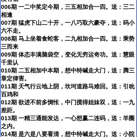
006期 一二中奖定今期，三五相加合一四。送：三二
相逢
007期 猛虎下山二十开，一八巧取六豪夺，送：码小
六不走。
008期 马上坐着食蛇客，二九相加合一四。送：乘势
三而来
009期 体态丰满脑袋空，变化无穷运奇功。送：慧眼
千里认
010期 二五相加中本期，想中特碱走大门，送：腾三
章定律害。
011期 天气行云地上阴，坎坷道路马难回。送：引吮
百鸡和
012期 欲进不前多惆怅，中门搅得姐妹双，送：一九
差距。
013期 一精三通能发达，一心想赢二连码，送：羊圈
之内。
014期 是六是八要看清，想中特碱走大门。送：小院