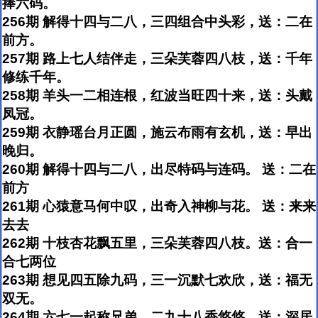
捧六码。
256期 解得十四与二八，三四组合中头彩，送：二在
前方。
257期 路上七人结伴走，三朵芙蓉四八枝，送：千年
修练千年。
258期 羊头一二相连根，红波当旺四十来，送：头戴
凤冠。
259期 衣静瑶台月正圆，施云布雨有玄机，送：早出
晚归。
260期 解得十四与二八，出尽特码与连码。 送：二在
前方
261期 心猿意马何中叹，出奇入神柳与花。 送：来来
去去
262期 十枝杏花飘五里，三朵芙蓉四八枝。送：合一
合七两位
263期 想见四五除九码，三一沉默七欢欣，送：福无
双无。
264期 六七一起称兄弟，二九十八香悠悠，送：深居