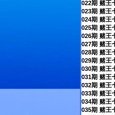
022期 赌王七尾
023期 赌王七尾
024期 赌王七尾
025期 赌王七尾
026期 赌王七尾
027期 赌王七尾
028期 赌王七尾
029期 赌王七尾
030期 赌王七尾
031期 赌王七尾
032期 赌王七尾
033期 赌王七尾
034期 赌王七尾
035期 赌王七尾