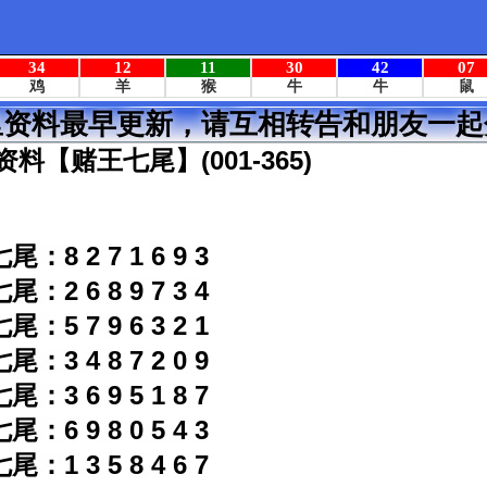
里资料最早更新，请互相转告和朋友一起
资料【赌王七尾】(001-365)
：8 2 7 1 6 9 3
：2 6 8 9 7 3 4
：5 7 9 6 3 2 1
：3 4 8 7 2 0 9
：3 6 9 5 1 8 7
：6 9 8 0 5 4 3
：1 3 5 8 4 6 7