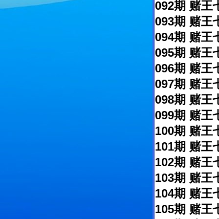
092期 赌王七尾
093期 赌王七尾
094期 赌王七尾
095期 赌王七尾
096期 赌王七尾
097期 赌王七尾
098期 赌王七尾
099期 赌王七尾
100期 赌王七尾
101期 赌王七尾
102期 赌王七尾
103期 赌王七尾
104期 赌王七尾
105期 赌王七尾