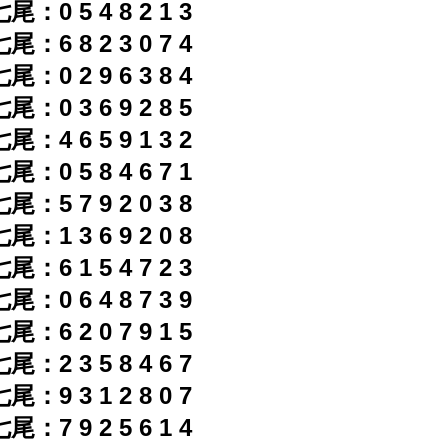
：0 5 4 8 2 1 3
：6 8 2 3 0 7 4
：0 2 9 6 3 8 4
：0 3 6 9 2 8 5
：4 6 5 9 1 3 2
：0 5 8 4 6 7 1
：5 7 9 2 0 3 8
：1 3 6 9 2 0 8
：6 1 5 4 7 2 3
：0 6 4 8 7 3 9
：6 2 0 7 9 1 5
：2 3 5 8 4 6 7
：9 3 1 2 8 0 7
：7 9 2 5 6 1 4