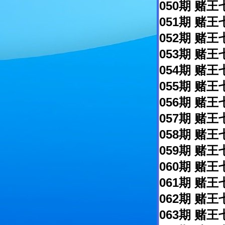
050期 赌王七尾
051期 赌王七尾
052期 赌王七尾
053期 赌王七尾
054期 赌王七尾
055期 赌王七尾
056期 赌王七尾
057期 赌王七尾
058期 赌王七尾
059期 赌王七尾
060期 赌王七尾
061期 赌王七尾
062期 赌王七尾
063期 赌王七尾