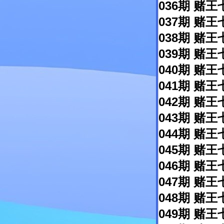
036期 赌王七尾
037期 赌王七尾
038期 赌王七尾
039期 赌王七尾
040期 赌王七尾
041期 赌王七尾
042期 赌王七尾
043期 赌王七尾
044期 赌王七尾
045期 赌王七尾
046期 赌王七尾
047期 赌王七尾
048期 赌王七尾
049期 赌王七尾