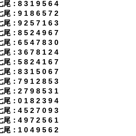
：8 3 1 9 5 6 4
：9 1 8 6 5 7 2
：9 2 5 7 1 6 3
：8 5 2 4 9 6 7
：6 5 4 7 8 3 0
：3 6 7 8 1 2 4
：5 8 2 4 1 6 7
：8 3 1 5 0 6 7
：7 9 1 2 8 5 3
：2 7 9 8 5 3 1
：0 1 8 2 3 9 4
：4 5 2 7 0 9 3
：4 9 7 2 5 6 1
：1 0 4 9 5 6 2