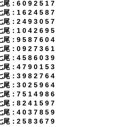
：6 0 9 2 5 1 7
：1 6 2 4 5 8 7
：2 4 9 3 0 5 7
：1 0 4 2 6 9 5
：9 5 8 7 6 0 4
：0 9 2 7 3 6 1
：4 5 8 6 0 3 9
：4 7 9 0 1 5 3
：3 9 8 2 7 6 4
：3 0 2 5 9 6 4
：7 5 1 4 9 8 6
：8 2 4 1 5 9 7
：4 0 3 7 8 5 9
：2 5 8 3 6 7 9