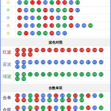
金
04
05
12
13
26
27
34
35
42
43
木
08
09
16
17
24
25
38
39
46
47
水
01
14
15
22
23
30
31
44
45
火
02
03
10
11
18
19
32
33
40
41
48
49
土
06
07
20
21
28
29
36
37
波色对照
01
02
07
08
12
13
18
19
23
24
29
30
34
35
红波
40
45
46
03
04
09
10
14
15
20
25
26
31
36
37
41
42
蓝波
47
48
05
06
11
16
17
21
22
27
28
32
33
38
39
43
绿波
44
49
合数单双
01
03
05
07
09
10
12
14
16
18
21
23
25
27
合单
29
30
32
34
36
38
41
43
45
47
49
02
04
06
08
11
13
15
17
19
20
22
24
26
28
合双