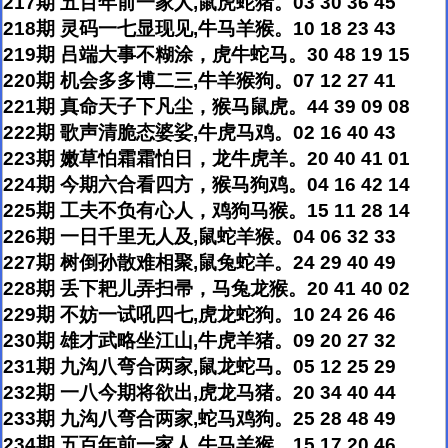
217期 五百年前一家人,鼠虎蛇猪。03 30 36 45
218期 灵码一七显现见,牛马羊猴。10 18 23 43
219期 吕端大事不糊涂，虎牛蛇马。30 48 19 15
220期 机会多多博二三,牛羊猴狗。07 12 27 41
221期 真命天子下凡尘，猴马鼠虎。44 39 09 08
222期 歌声清脆态婆娑,牛虎马鸡。02 16 40 43
223期 嫩草怕霜霜怕日，龙牛虎羊。20 40 41 01
224期 今期六合看四方，猴马狗鸡。04 16 42 14
225期 工夫不负有心人，鸡狗马猴。15 11 28 14
226期 一日千里无人及,鼠蛇羊猴。04 06 32 33
227期 树倒孙散难相聚,鼠兔蛇羊。24 29 40 49
228期 丢下耙儿弄扫帚，马兔龙猴。20 41 40 02
229期 不妨一试吼四七,虎龙蛇狗。10 24 26 46
230期 雄才武略坐江山,牛虎羊猪。09 20 27 32
231期 九沟八弯合两家,鼠龙蛇马。05 12 25 29
232期 一八今期将欲出,虎龙马猪。20 34 40 44
233期 九沟八弯合两家,蛇马鸡狗。25 28 48 49
234期 五百年前一家人,牛马羊猴。15 17 20 46