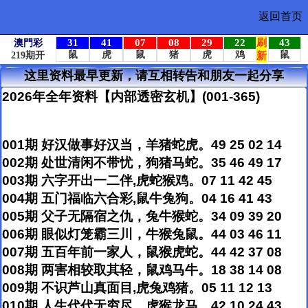
返回首页
这里资料最早更新，请互相转告和朋友一起分享
2026年全年资料【内部透密玄机】(001-365)
001期 好汉做事好汉当，羊猪蛇虎。49 25 02 14
002期 处世清闲不带忧，狗猪马蛇。35 46 49 17
003期 六字开出一二伴,虎蛇猴鸡。07 11 42 45
004期 五门福临六合彩,鼠牛兔狗。04 16 41 43
005期 父子无隔宿之仇，兔牛猴蛇。34 09 39 20
006期 眼似灯笼霸三川，牛猴兔鼠。44 03 46 11
007期 五百年前一家人，鼠猴虎蛇。44 42 37 08
008期 两害相较取其轻，鼠鸡马牛。18 38 14 08
009期 不识芦山真面目,虎兔鸡猪。05 11 12 13
010期 人生代代无穷尽，虎猴龙马。42 10 24 43