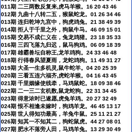
011期 二三两数反复来,虎马羊猴。16 20 43 46
012期 九曲十八转二五，猴鼠蛇龙。01 26 34 46
013期 连归乾坤九宫中，狗虎鸡兔。21 38 49 39
014期 拒人于千里之外，狗鼠牛马。46 09 15 01
015期 交易不成仁义在，兔龙鸡猪。23 18 35 33
016期 三四飞落九归迟，鼠马狗鸡。06 09 18 39
017期 雄霸兽坛自称王,龙羊鸡狗。24 33 46 48
018期 行得春风望夏雨，龙蛇鸡狗。11 49 31 27
019期 大圣一生多机灵,鼠牛蛇羊。04 20 25 39
020期 三看五连六福齐,虎蛇羊猴。04 16 43 45
021期 千里姻缘使线牵，马鸡鼠蛇。18 09 38 46
022期 二一三二玄机数,鼠龙蛇狗。22 31 34 45
023期 得意浓时已遂愿,虎兔羊鸡。20 27 32 49
024期 恨不相逢未嫁时，狗鸡羊龙。46 45 13 17
025期 世人得知功最高，羊兔牛鼠。25 11 21 27
026期 知其一不知其二，狗蛇鼠虎。44 27 08 01
027期 肥水不落旁人田，马鸡羊兔。13 29 30 49