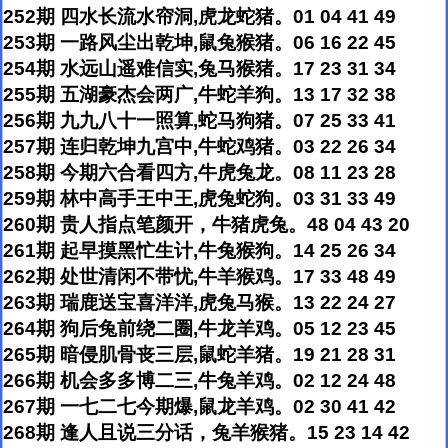
252期 四水长流水帘洞,虎龙蛇猪。01 04 41 49
253期 一路风尘出乾坤,鼠兔猴猪。06 16 22 45
254期 水远山遥难信实,兔马猴猪。17 23 31 34
255期 五湖豪杰会两广,牛蛇羊狗。13 17 32 38
256期 九九八十一照算,蛇马狗猪。07 25 33 41
257期 连归乾坤九宫中,牛蛇鸡猪。03 22 26 34
258期 今期六合看四方,牛虎兔龙。08 11 23 28
259期 林中高手王中王,虎兔蛇狗。03 31 33 49
260期 贵人指点笔颜开，牛猪虎兔。48 04 43 20
261期 起早摸黑忙生计,牛兔猴狗。14 25 26 34
262期 处世清闲不带忧,牛羊猴鸡。17 33 48 49
263期 瑞鹿送宝喜洋洋,虎兔马猴。13 22 24 27
264期 狗后兔前绕二圈,牛龙羊鸡。05 12 23 45
265期 暗侵肌骨丧三层,鼠蛇羊猪。19 21 28 31
266期 机会多多博二三,牛兔羊鸡。02 12 24 48
267期 一七二七今期爆,鼠龙羊鸡。02 30 41 42
268期 逢人且说三分话，兔羊猴猪。15 23 14 42