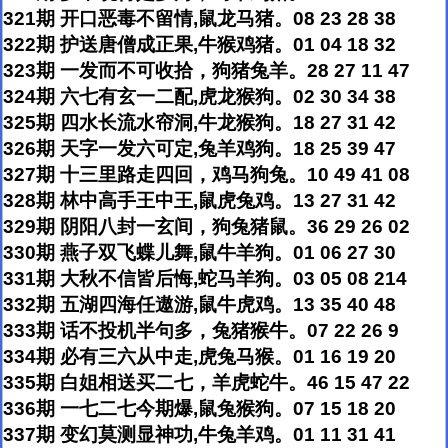
321期 开口恶毒不留情,鼠龙马猪。08 23 28 38
322期 护送唐僧成正果,牛猴鸡猪。01 04 18 32
323期 一发而不可收拾，狗猪兔羊。28 27 11 47
324期 六七有玄一二配,虎龙猴狗。02 30 34 38
325期 四水长流水帘洞,牛龙猴狗。18 27 31 42
326期 天字一发六可定,兔羊鸡狗。18 25 39 47
327期 十三里路走四回，鸡马狗兔。10 49 41 08
328期 林中高手王中王,鼠虎兔鸡。13 27 31 42
329期 阴阳八封一玄间，狗兔猪鼠。36 29 26 02
330期 燕子双飞蝶儿舞,鼠牛羊狗。01 06 27 30
331期 大秋不信皆后悔,蛇马羊狗。03 05 08 214
332期 五湖四海任遨游,鼠牛虎鸡。13 35 40 48
333期 话不投机半句多，兔猪猴牛。07 22 26 9
334期 必有三六从中走,虎兔马猴。01 16 19 20
335期 白姐相送买二七，羊虎蛇牛。46 15 47 22
336期 一七二七今期爆,鼠兔猴狗。07 15 18 20
337期 变幻莫测显神功,牛兔羊鸡。01 11 31 41