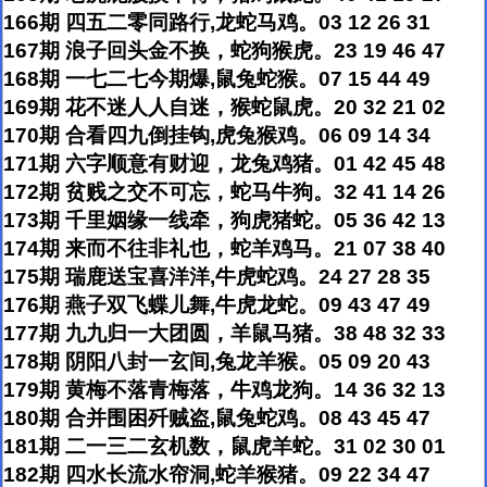
166期 四五二零同路行,龙蛇马鸡。03 12 26 31
167期 浪子回头金不换，蛇狗猴虎。23 19 46 47
168期 一七二七今期爆,鼠兔蛇猴。07 15 44 49
169期 花不迷人人自迷，猴蛇鼠虎。20 32 21 02
170期 合看四九倒挂钩,虎兔猴鸡。06 09 14 34
171期 六字顺意有财迎，龙兔鸡猪。01 42 45 48
172期 贫贱之交不可忘，蛇马牛狗。32 41 14 26
173期 千里姻缘一线牵，狗虎猪蛇。05 36 42 13
174期 来而不往非礼也，蛇羊鸡马。21 07 38 40
175期 瑞鹿送宝喜洋洋,牛虎蛇鸡。24 27 28 35
176期 燕子双飞蝶儿舞,牛虎龙蛇。09 43 47 49
177期 九九归一大团圆，羊鼠马猪。38 48 32 33
178期 阴阳八封一玄间,兔龙羊猴。05 09 20 43
179期 黄梅不落青梅落，牛鸡龙狗。14 36 32 13
180期 合并围困歼贼盗,鼠兔蛇鸡。08 43 45 47
181期 二一三二玄机数，鼠虎羊蛇。31 02 30 01
182期 四水长流水帘洞,蛇羊猴猪。09 22 34 47