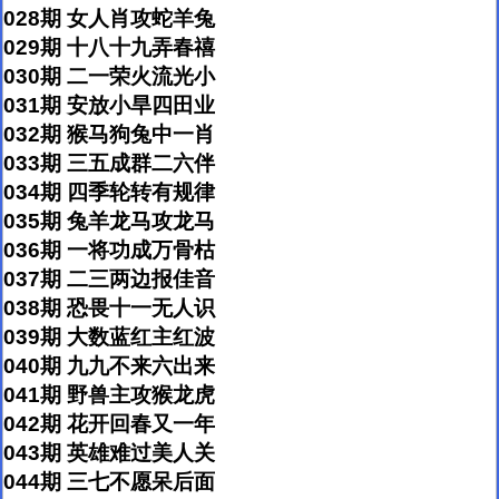
028期 女人肖攻蛇羊兔
029期 十八十九弄春禧
030期 二一荣火流光小
031期 安放小旱四田业
032期 猴马狗兔中一肖
033期 三五成群二六伴
034期 四季轮转有规律
035期 兔羊龙马攻龙马
036期 一将功成万骨枯
037期 二三两边报佳音
038期 恐畏十一无人识
039期 大数蓝红主红波
040期 九九不来六出来
041期 野兽主攻猴龙虎
042期 花开回春又一年
043期 英雄难过美人关
044期 三七不愿呆后面