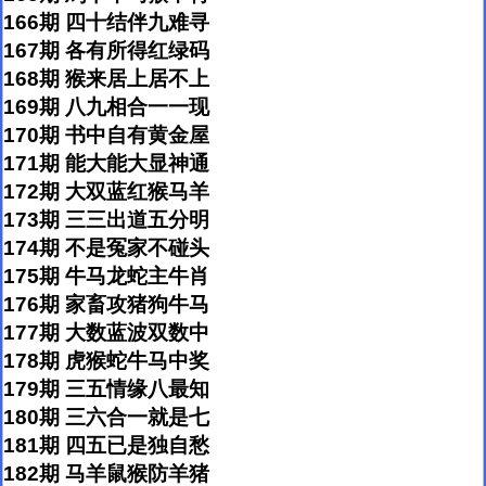
166期 四十结伴九难寻
167期 各有所得红绿码
168期 猴来居上居不上
169期 八九相合一一现
170期 书中自有黄金屋
171期 能大能大显神通
172期 大双蓝红猴马羊
173期 三三出道五分明
174期 不是冤家不碰头
175期 牛马龙蛇主牛肖
176期 家畜攻猪狗牛马
177期 大数蓝波双数中
178期 虎猴蛇牛马中奖
179期 三五情缘八最知
180期 三六合一就是七
181期 四五已是独自愁
182期 马羊鼠猴防羊猪