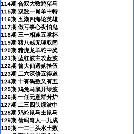
114期 合双大数鸡猪马
115期 双数一肖羊中特
116期 五湖四海论英雄
117期 做亏事心夜怕鬼
118期 三一相逢五掌杯
119期 猪八戒无理取闹
120期 猪虎龙羊蛇中奖
121期 蓝红波主攻蓝波
122期 曾大仙透贰拾伍
123期 二六深修五得道
124期 十有码数又有五
125期 鸡兔马鼠开绿波
126期 一任无意群芳炉
127期 二三四头绿波中
128期 鸡蛇鼠马主鼠马
129期 偷码奇人一九成
130期 一二三头水土数