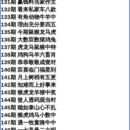
131期 赢钱料当家作主
132期 看来私家车八款
133期 有角动物牛羊中
134期 理由充分要四五
135期 今期鼠猴龙马虎
136期 大数双数猪鸡兔
137期 虎龙马鼠猴中特
138期 鸡狗马羊六畜肖
139期 恭恭敬敬成壹对
140期 双喜临门福星到
141期 月上树梢有五更
142期 知难而上好事来
143期 猴虎龙羊猪中奖
144期 曾人透码观当时
145期 稳如泰山心不乱
146期 猴虎鸡马小数中
147期 遇一牧童骑牛中