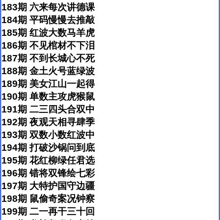
183期 六来每次讲德课
184期 平码慢慢去推敲
185期 红波大数马羊虎
186期 不见棺材不下泪
187期 不到长城心不死
188期 金土火号蓝绿波
189期 美女江山一起得
190期 单数主攻虎猴鼠
191期 二三四头合双中
192期 夜观天相寻肆季
193期 双数小数红波中
194期 打破沙锅问到底
195期 花红柳绿任君选
196期 错将双锋绘七彩
197期 大特护国守边疆
198期 鼠偷奇案况钟察
199期 二一再干三十回