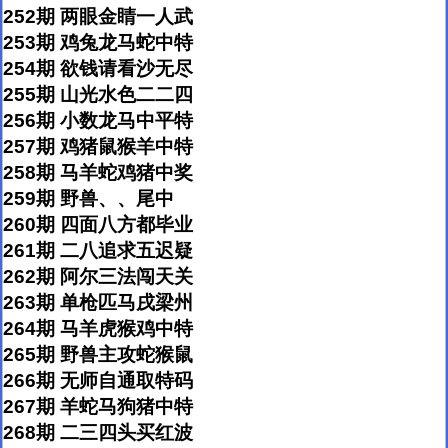
252期 两眼金睛一人武
253期 鸡兔龙马蛇中特
254期 欲钱请看沙无尽
255期 山光水色二二四
256期 小数龙马中平特
257期 鸡猪鼠猴羊中特
258期 马羊蛇鸡猪中奖
259期 野兽、、尾中
260期 四面八方都毕业
261期 二八追求五迟疑
262期 阿尔三法闯天关
263期 单枪匹马戌梁州
264期 马羊虎猴鸡中特
265期 野兽主攻蛇猴鼠
266期 无师自通取特码
267期 羊蛇马狗猪中特
268期 二三四头买红波