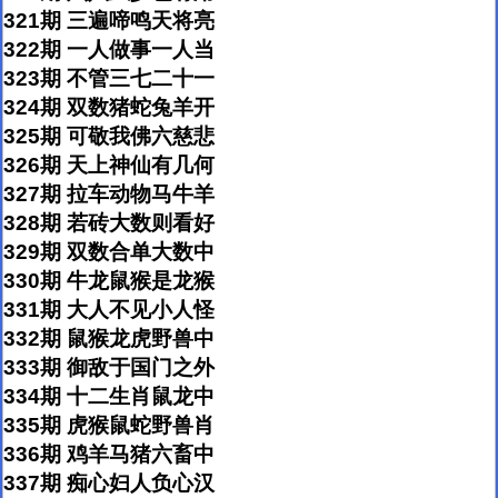
321期 三遍啼鸣天将亮
322期 一人做事一人当
323期 不管三七二十一
324期 双数猪蛇兔羊开
325期 可敬我佛六慈悲
326期 天上神仙有几何
327期 拉车动物马牛羊
328期 若砖大数则看好
329期 双数合单大数中
330期 牛龙鼠猴是龙猴
331期 大人不见小人怪
332期 鼠猴龙虎野兽中
333期 御敌于国门之外
334期 十二生肖鼠龙中
335期 虎猴鼠蛇野兽肖
336期 鸡羊马猪六畜中
337期 痴心妇人负心汉