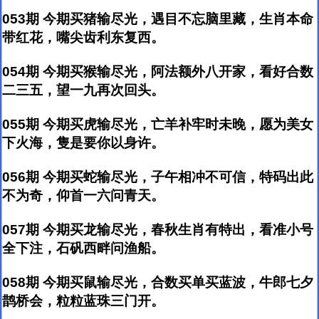
053期 今期买猪输尽光，遇目不忘脑里藏，生肖本命
带红花，嘴尖齿利东复西。
054期 今期买猴输尽光，阿法额外八开家，看好合数
二三五，望一九再次回头。
055期 今期买虎输尽光，亡羊补牢时未晚，愿为美女
下火海，隻是要你以身许。
056期 今期买蛇输尽光，子午相冲不可信，特码出此
不为奇，仰首一六问青天。
057期 今期买龙输尽光，春秋生肖有特出，看准小号
全下注，石矾西畔问渔船。
058期 今期买鼠输尽光，合数买单买蓝波，牛郎七夕
鹊桥会，粒粒蓝珠三门开。