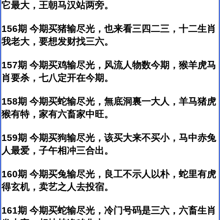
它最大，王朝马汉站两旁。
156期 今期买猪输尽光，也来看三四二三，十二生肖
我老大，要想发财找三六。
157期 今期买鸡输尽光，风流人物数今期，猴羊虎马
肖要杀，七八定开在今期。
158期 今期买蛇输尽光，無底洞裏一大人，羊马猪虎
猴有特，家有六畜家中旺。
159期 今期买狗输尽光，该买大来不买小，马中赤兔
人最爱，子午相冲三合出。
160期 今期买兔输尽光，良工不示人以朴，蛇里有虎
得玄机，卖艺之人去投宿。
161期 今期买蛇输尽光，冷门号码是三六，六畜生肖