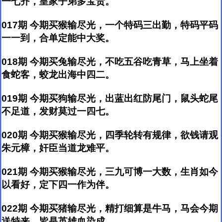
一七齐，皇家子弟多宝贵。
017期 今期买猴输尽光，一个特码三出勤，特码平码
一一到，合单定能中大奖。
018期 今期买兔输尽光，不吃五谷吃青草，马上坐着
食蛇客，蛟龙出海中四二。
019期 今期买狗输尽光，出蓝出红防尾门，鼠头蛇尾
不足道，发财莫过一四七。
020期 今期买猴输尽光，四季轮转有规律，欲钱请观
朱元樟，奸臣当道龙难平。
021期 今期买猴输尽光，三九可博一大数，生肖如今
以看好，定下四一作为伴。
022期 今期买猪输尽光，精打细算是牛马，马会今期
送特来，皆是英雄血染成。