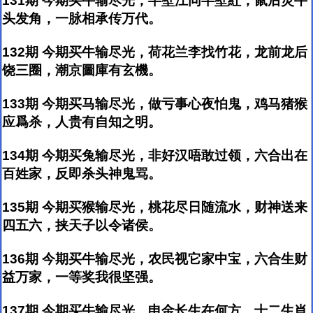
131期 今期买牛输尽光，半壁江同半壁紅，鼠后灵牛
头发角，一脉相承传万代。
132期 今期买牛输尽光，荷花兰李找竹花，龙前龙后
饶三圈，潮京圖庫有玄機。
133期 今期买马输尽光，做亏事心夜怕鬼，鸡马猪猴
应爲杀，人贵有自知之明。
134期 今期买兔输尽光，非好汉唔敢过领，六合出在
百姓家，反即杀头神鬼骂。
135期 今期买猴输尽光，桃花尽日随流水，财神送来
四五六，挟天子以令诸侯。
136期 今期买牛输尽光，农民视它家中宝，六合生财
益万家，一等奖我很坚强。
137期 今期买牛输尽光，申金长生在何方，十二生肖