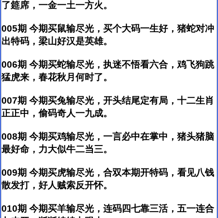
了筵席，一金一土一方火。
005期 今期买鼠输尽光，买个大码一生好，猪蛇对冲
出特码，梁山好汉是英雄。
006期 今期买蛇输尽光，执迷不悟看六合，鸡飞狗跳
猛虎来，春花秋月何时了。
007期 今期买兔输尽光，开头结尾定有局，十二生肖
正正中，偷码奇人一九成。
008期 今期买鸡输尽光，一言必中在掌中，猪头猪脑
最好命，力大似牛二当三。
009期 今期买虎输尽光，合双本期开特码，看见八钱
散发打，好人贼索反开怀。
010期 今期买羊输尽光，连码四七靠三活，五一连合