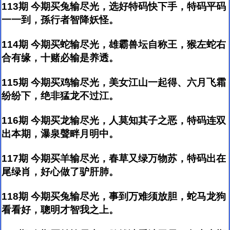
113期 今期买兔输尽光，选好特码快下手，特码平码
一一到，孫行者智降妖怪。
114期 今期买蛇输尽光，雄霸兽坛自称王，猴左蛇右
合有缘，十赌必输是养透。
115期 今期买鸡输尽光，美女江山一起得、六月飞霜
纷纷下，绝非猛龙不过江。
116期 今期买龙输尽光，人莫知其子之恶，特码连双
出本期，瀑泉聲畔月明中。
117期 今期买羊输尽光，春草又绿万物苏，特码出在
尾绿肖，好心做了驴肝肺。
118期 今期买兔输尽光，事到万难须放胆，蛇马龙狗
看看好，聰明才智我之上。