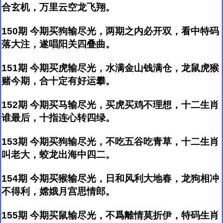
合玄机，万里云空龙飞翔。
150期 今期买狗输尽光，两期之内必开双，看中特码
落大注，遂唱阳关四叠曲。
151期 今期买虎输尽光，水满金山钱满仓，龙鼠虎猴
赌今期，合十定有好运攀。
152期 今期买马输尽光，买虎买鸡不理想，十二生肖
谁最后，十指连心转四绿。
153期 今期买狗输尽光，不吃五谷吃青草，十二生肖
叫老大，蛟龙出海中四二。
154期 今期买猴输尽光，日和风利大地春，龙狗相冲
不得利，嫦娥月宫思情郎。
155期 今期买鼠输尽光，不爲離情莫折伊，特码生肖