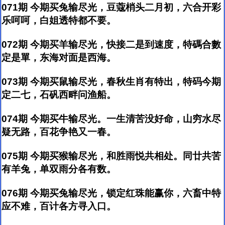
071期 今期买兔输尽光，豆蔻梢头二月初，六合开彩
乐呵呵，白姐透特都不要。
072期 今期买羊输尽光，快接二是到速度，特碼合數
定是單，东海对面是西海。
073期 今期买鼠输尽光，春秋生肖有特出，特码今期
定二七，石矾西畔问渔船。
074期 今期买牛输尽光。一生清苦没好命，山穷水尽
疑无路，百花争艳又一春。
075期 今期买猴输尽光，和胜雨悦共相处。同廿共苦
有羊兔，单双雨分各有数。
076期 今期买兔输尽光，锁定红珠能赢你，六畜中特
应不难，百计各方寻入口。