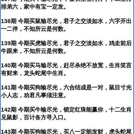
排弟六，家中有宝一定发。
138期 今期买鼠输尽光，君子之交淡如水，六字开出
一二伴，不知所云是何数。
139期 今期买虎输尽光，君子之交淡如水，鸡走前后
牛跟来，不知所云是何数。
140期 今期买马输尽光，赶尽杀绝不放宽，生肖笑言
有财来，龙头蛇尾中生肖。
141期 今期买狗输尽光，六合结成是一对，鼠目寸光
小人志，劝君凡事须注意。
142期 今期买牛输尽光，锁定红珠能赢你，十二生肖
见鼠影，百计各方寻入口。
143期 今期买狗输尽光，买八一定能发财，虎头蛇尾