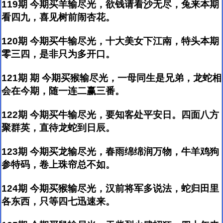
119期 今期买羊输尽光，欲钱请看沙无尽，兔来本期
看四九，喜见树前闹杏花。
120期 今期买牛输尽光，十大美女下江南，特头本期
零三四，是非只为多开口。
121期 期 今期买猴输尽光，一母同生是兄弟，龙蛇相
会在今期，随一连二赢三番。
122期 今期买牛输尽光，要知客处平安日。四面八方
聚群英，直待龙蛇到日辰。
123期 今期买龙输尽光，春雨绵绵润万物，牛羊鸡狗
参特码，卷上珠帘总不如。
124期 今期买猴输尽光，汉前将军多说法，蛇归田里
各东西，只等四七迅速来。