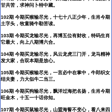
甘共苦，求神问卜特中藏。
102期 今期买猴输尽光，十七十八正少年，生肖今期
土字头，牧童骑牛勒苦读。
103期 今期买龙输尽光，再博五位有财收，特码生肖
它最大，向上八期博六合。
104期 今期买龙输尽光，风云龙虎三门开，龙马精神
发大家，合双本期是放心。
105期 今期买猴输尽光，一言必中在掌中，牛郎织女
结夫妻，力大似牛二当三。
106期 今期买狗输尽光，飘洋过海把名扬，生肖今期
旺金木，十五一十话你知。
107期 今期买鼠输尽光，山盟海誓不变心，看八来四