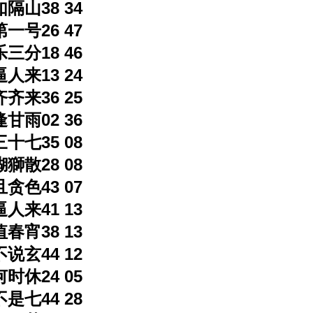
如隔山38 34
第一号26 47
乐三分18 46
逼人来13 24
齐齐来36 25
逢甘雨02 36
三十七35 08
糊獅散28 08
且贪色43 07
逼人来41 13
值春宵38 13
不说玄44 12
何时休24 05
不是七44 28