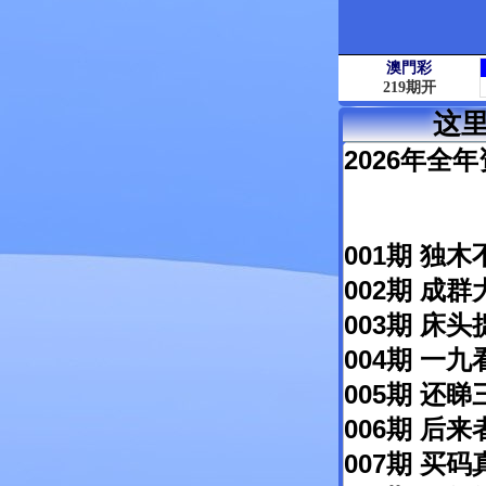
这
2026年全年
001期 独木
002期 成群
003期 床头
004期 一九
005期 还睇
006期 后来
007期 买码