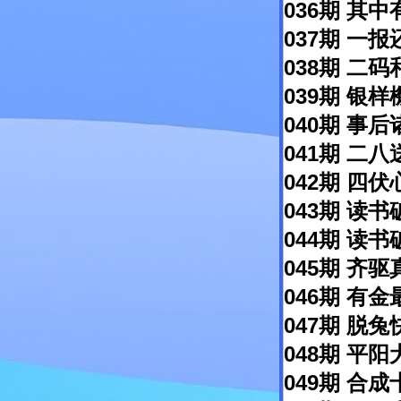
036期 其中
037期 一报
038期 二码
039期 银样
040期 事后
041期 二八
042期 四伏
043期 读书
044期 读书
045期 齐驱
046期 有金
047期 脱兔
048期 平阳
049期 合成