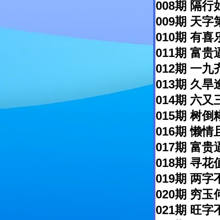
008期 隔行
009期 天字
010期 有喜
011期 富贵
012期 一九
013期 久旱
014期 六又
015期 树倒
016期 懒情
017期 富贵
018期 寻花
019期 两字
020期 穷玉
021期 旺字