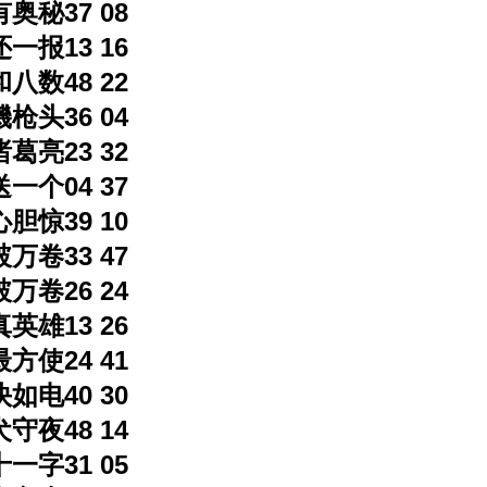
有奥秘37 08
还一报13 16
和八数48 22
機枪头36 04
诸葛亮23 32
送一个04 37
心胆惊39 10
破万卷33 47
破万卷26 24
真英雄13 26
最方使24 41
快如电40 30
犬守夜48 14
十一字31 05