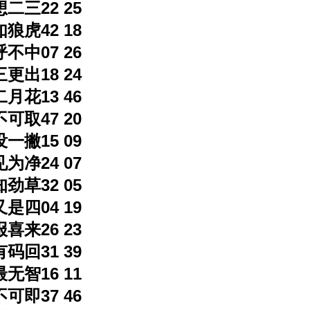
想二三22 25
如狼虎42 18
呼不中07 26
三更出18 24
二月花13 46
不可取47 20
没一撇15 09
见为净24 07
知劲草32 05
又是四04 19
报喜来26 23
有码回31 39
最无智16 11
不可即37 46