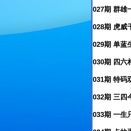
027期 群
028期 虎
029期 单
030期 四
031期 特
032期 三
033期 一