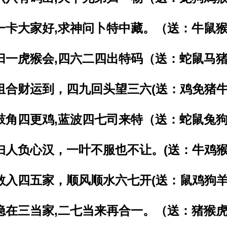
程一卡大家好,求神问卜特中藏。（送：牛鼠
九归一虎猴会,四六二四出特码（送：蛇鼠马
八组合财运到，四九回头望三六(送：鸡免猪牛
通鼓角四更鸡,蓝波四七司来特（送：蛇鼠兔
心妇人负心汉，一叶不服也不让。(送：牛鸡猴
烟散入四五家，顺风顺水六七开(送：鼠鸡狗羊
身隐在三当家,二七当来再合一。（送：猪猴虎