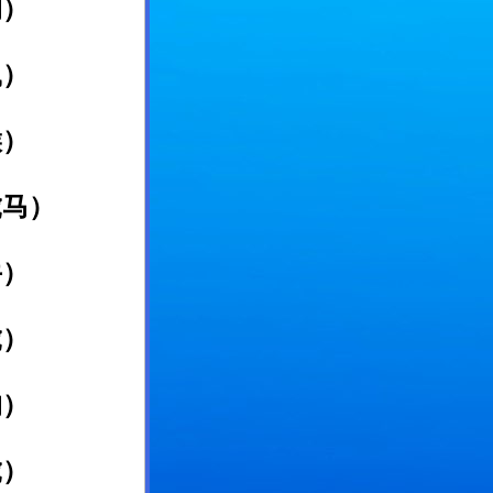
狗）
鼠）
猴）
虎马）
牛）
虎）
狗）
虎）