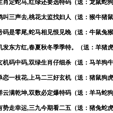
期生肖定蛇马,红绿还要选特码（送：龙鼠蛇
来鸡叫三声去,桃花太监找妇人（送：猴牛猪
门号码是零尾,蛇马相见恨见晚（送：牛鼠兔
七机发东方红,春夏秋冬季季特。（送：羊猪
部玄机码中码,双绿生肖仔细杀（送：马羊狗
必单恋一枝花,上马二三好玄机（送：猪鼠狗
色祥云满乾坤,双数必定爆特码（送：羊马蛇
兄有势走幸运,三九今期看二五（送：猪兔蛇