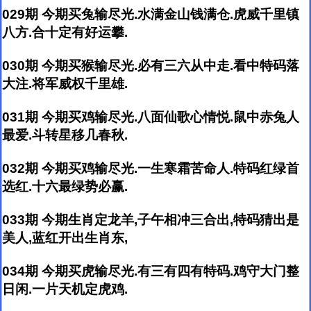
029期 今期买兔输尽光.水满金山钱满仓.虎威千里镇
八方.合十定有好运攀.
030期 今期买猴输尽光.必有三六从中走.看中特码落
大注.将军威权千里雄.
031期 今期买鸡输尽光.八面仙歌心情悦.鼠中赤兔人
最爱.斗转星移几春秋.
032期 今期买鸡输尽光.一生寒霜苦命人.特码红绿首
选红.十六最绿势必赢.
033期 今期生肖定龙羊,子午相冲三合出,特码猜出是
美人,蓝红开出生肖东,
034期 今期买虎输尽光.有三有四有特码.鸡守大门整
日闲.一片天机定虎鸡.