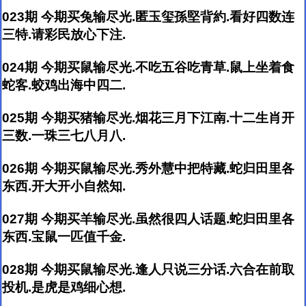
023期 今期买兔输尽光.匿玉玺孫堅背約.看好四数连
三特.请彩民放心下注.
024期 今期买鼠输尽光.不吃五谷吃青草.鼠上坐着食
蛇客.蛟鸡出海中四二.
025期 今期买猪输尽光.烟花三月下江南.十二生肖开
三数.一珠三七八月八.
026期 今期买鼠输尽光.秀外慧中把特藏.蛇归田里各
东西.开大开小自然知.
027期 今期买羊输尽光.虽然很四人话题.蛇归田里各
东西.宝鼠一匹值千金.
028期 今期买鼠输尽光.逢人只说三分话.六合在前取
投机.是虎是鸡细心想.