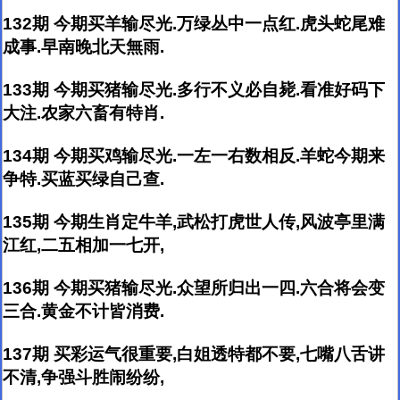
132期 今期买羊输尽光.万绿丛中一点红.虎头蛇尾难
成事.早南晚北天無雨.
133期 今期买猪输尽光.多行不义必自毙.看准好码下
大注.农家六畜有特肖.
134期 今期买鸡输尽光.一左一右数相反.羊蛇今期来
争特.买蓝买绿自己查.
135期 今期生肖定牛羊,武松打虎世人传,风波亭里满
江红,二五相加一七开,
136期 今期买猪输尽光.众望所归出一四.六合将会变
三合.黄金不计皆消费.
137期 买彩运气很重要,白姐透特都不要,七嘴八舌讲
不清,争强斗胜闹纷纷,