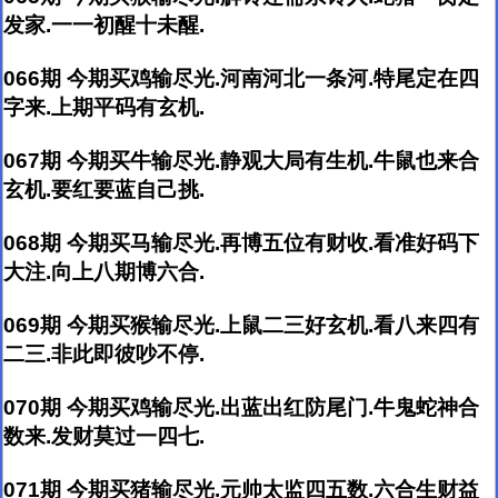
发家.一一初醒十未醒.
066期 今期买鸡输尽光.河南河北一条河.特尾定在四
字来.上期平码有玄机.
067期 今期买牛输尽光.静观大局有生机.牛鼠也来合
玄机.要红要蓝自己挑.
068期 今期买马输尽光.再博五位有财收.看准好码下
大注.向上八期博六合.
069期 今期买猴输尽光.上鼠二三好玄机.看八来四有
二三.非此即彼吵不停.
070期 今期买鸡输尽光.出蓝出红防尾门.牛鬼蛇神合
数来.发财莫过一四七.
071期 今期买猪输尽光.元帅太监四五数.六合生财益