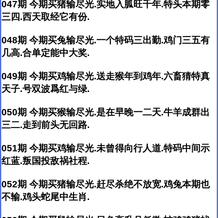
047期 今期买猪输尽光.实地入胍旺千年.特头本期零
三四.西天取经它有份.
048期 今期买兔输尽光.一个特码三出勤.鸡门三五有
几高.合单定能中大奖.
049期 今期买鸡输尽光.送走猴年到鸡年.六畜猜特真
天子.号双波爲红与绿.
050期 今期买猴输尽光.是在早晚一二天.牛羊成群出
三二.走到前头无回路.
051期 今期买鸡输尽光.未曾得向行人道.特码中间示
红蓝.叛国投敌祸社程.
052期 今期买猪输尽光.赶尽杀绝不放宽.鸡兔本期也
不输.鸡头蛇尾中生肖.