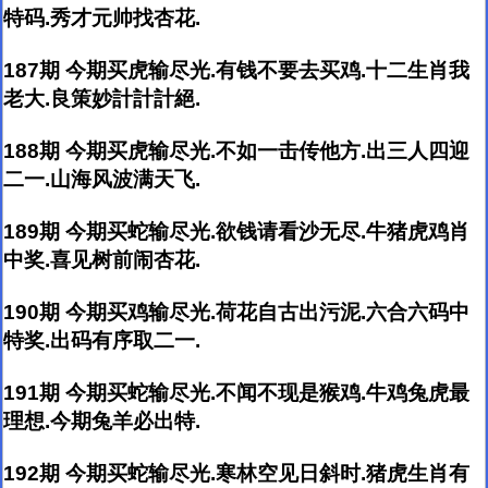
特码.秀才元帅找杏花.
187期 今期买虎输尽光.有钱不要去买鸡.十二生肖我
老大.良策妙計計計絕.
188期 今期买虎输尽光.不如一击传他方.出三人四迎
二一.山海风波满天飞.
189期 今期买蛇输尽光.欲钱请看沙无尽.牛猪虎鸡肖
中奖.喜见树前闹杏花.
190期 今期买鸡输尽光.荷花自古出污泥.六合六码中
特奖.出码有序取二一.
191期 今期买蛇输尽光.不闻不现是猴鸡.牛鸡兔虎最
理想.今期兔羊必出特.
192期 今期买蛇输尽光.寒林空见日斜时.猪虎生肖有