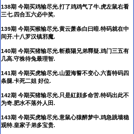
138期 今期买鸡输尽光.打了鸡鸡气了牛.虎左鼠右看
三七.四合五六必中奖.
139期 今期买猴输尽光.黄云萧条白曰暗.特码就在中
间开.十八罗汉镇邪魔.
140期 今期买猪输尽光.斬蔡陽兄弟釋疑.鸡门三五有
几高.守株待兔最理智.
141期 今期买虎输尽光.山盟海誓不变心.六畜特码四
条腿.卡死二姐 好位.
142期 今期买猪输尽光.只是紅顔多命苦.特码出此不
为奇.肥水不落外人田.
143期 今期买虎输尽光.意鼠心猿醉梦中.鸡急跳墙稳
观特.皇家子弟多宝贵.