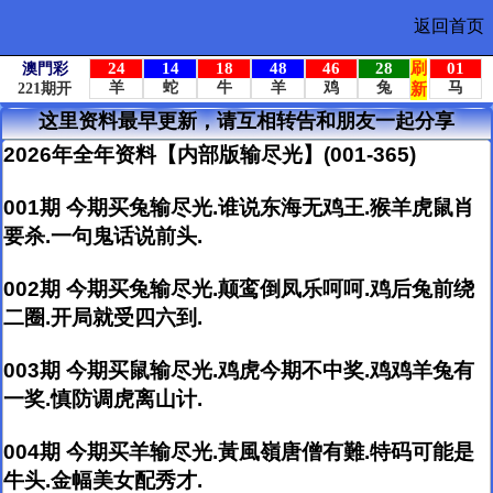
返回首页
这里资料最早更新，请互相转告和朋友一起分享
2026年全年资料【内部版输尽光】(001-365)
001期 今期买兔输尽光.谁说东海无鸡王.猴羊虎鼠肖
要杀.一句鬼话说前头.
002期 今期买兔输尽光.颠鸾倒凤乐呵呵.鸡后兔前绕
二圈.开局就受四六到.
003期 今期买鼠输尽光.鸡虎今期不中奖.鸡鸡羊兔有
一奖.慎防调虎离山计.
004期 今期买羊输尽光.黃風嶺唐僧有難.特码可能是
牛头.金幅美女配秀才.