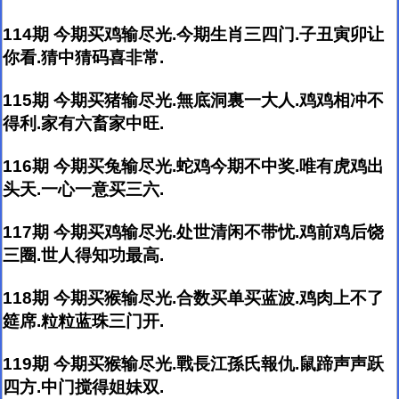
114期 今期买鸡输尽光.今期生肖三四门.子丑寅卯让
你看.猜中猜码喜非常.
115期 今期买猪输尽光.無底洞裏一大人.鸡鸡相冲不
得利.家有六畜家中旺.
116期 今期买兔输尽光.蛇鸡今期不中奖.唯有虎鸡出
头天.一心一意买三六.
117期 今期买鸡输尽光.处世清闲不带忧.鸡前鸡后饶
三圈.世人得知功最高.
118期 今期买猴输尽光.合数买单买蓝波.鸡肉上不了
筵席.粒粒蓝珠三门开.
119期 今期买猴输尽光.戰長江孫氏報仇.鼠蹄声声跃
四方.中门搅得姐妹双.