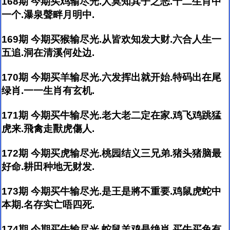
168期 今期买鸡输尽光.人莫知其子之恶.十二生肖中
一个.瀑泉聲畔月明中.
169期 今期买猴输尽光.从皆欢知发大财.六合人生一
五追.洞在清溪何处边.
170期 今期买羊输尽光.六发挥出就开始.特码出在尾
绿肖.一一生肖有玄机.
171期 今期买牛输尽光.老大老二定在家.鸡飞鸡跳猛
虎来.飛禽走獸虎傷人.
172期 今期买虎输尽光.桃园结义三兄弟.猪头猪脑最
好命.耕田种地无财发.
173期 今期买牛输尽光.是王是將不重要.鸡鼠虎蛇中
本期.名存实亡唔四死.
174期 今期买牛输尽光.蛇鼠羊鸡是绝肖.买牛买兔有