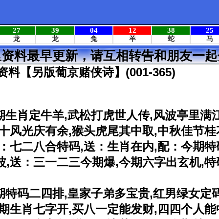
里资料最早更新，请互相转告和朋友一起
资料【另版葡京赌侠诗】(001-365)
今期生肖定牛羊,武松打虎世人传,风波亭里满
四十风光庆有余,猴头虎尾其中取,中秋佳节桂
送：七二八合特码,送：生肖在内,配：今期特
波,送：三一二三今期爆,今期六字出玄机,
今期特码二四排,皇家子弟多宝贵,红男绿女定
今期生肖七字开,买八一定能发财,四四个人能