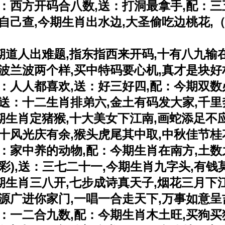
送：西方开码合八数,送：打洞最拿手,配：
肖自己查,今期生肖出水边,大圣偷吃边桃花,
今期道人出难题,指东指西来开码,十有八九输
红波兰波两个样,买中特码要心机,真才是块好
送：人人都喜欢,送：好三好四,配：今期双数
,送：十二生肖排弟六,金土有码发大家,千
今期生肖定猪猴,十大美女下江南,画蛇添足不
四十风光庆有余,猴头虎尾其中取,中秋佳节桂
送：家中养的动物,配：今期生肖在南方,土数
彩),送：三七二十一,今期生肖九字头,有钱
今期生肖三八开,七步成诗真天子,烟花三月下
财源广进你家门,一唱一合走天下,万事如意呈
：一二合九数,配：今期生肖木土旺,买狗买