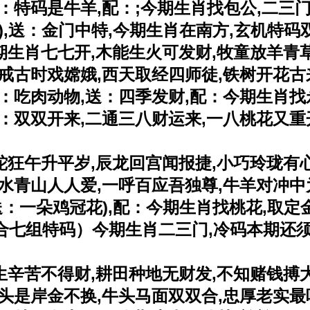
：特码是牛羊,配：;今期生肖找包公,二三门
),送：金门中特,今期生肖在南方,玄机特码
今期生肖七七开,木能生火可发财,牧童放羊青
八戒古时戏嫦娥,西天取经四师徒,铁树开花古
送：吃肉动物,送：四季发财,配：今期生肖找
送：双双开来,二通三八财运来,一八桃花又重
金蛇狂午升平岁,辰龙回宫闻报捷,小巧玲珑有
绿水青山人人爱,一呼百应吾独尊,牛羊对冲中
送：一朵鸡冠花),配：今期生肖找桃花,取定
合七组特码）今期生肖二三门,冷码本期还
一生辛苦不得财,耕田种地无财发,不知赌钱搏
回头是岸金不换,牛头马面双双合,忠厚老实最