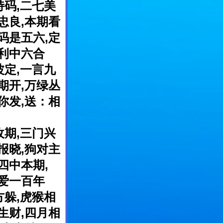
特码,二七美
忠良,本期看
码是五六,定
万利中六合
波定,一言九
期开,万绿丛
你发,送：相
收期,三门兴
报晓,狗对主
四中本期,
相爱一百年
方躲,虎猴相
生财,四月相