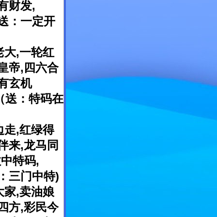
有财发,
（送：一定开
老大,一轮红
皇帝,四六合
有玄机
（送：特码在
边走,红绿得
伴来,龙马同
中特码,
：三门中特)
大家,卖油娘
四方,彩民今