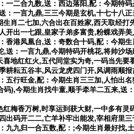
送：一二合九数,送：西边落阳,配：今期特码
,送：一言九鼎,三三今期是玄机,十七十八正
今期生肖二七加,六合出在百姓家,西天取经打
二人开出一七跟,皇家子弟多富贵,粉蝶戏弄美
送：香港凤凰台,送：奇数合十码,配：今期生
蛇,送：一言九鼎,今期特码开桃花,将帅沙场
欢天喜地红红火,五代同堂实为奇,一码当先要
四季耕耘五谷丰,风云龙虎四门开,风调雨顺报
：五行旺金,配：今期生肖三三加,人怕出名猪
合码),今期生肖找牛童,顺手牵羊二五来,送
春色红梅香万树,时享运到获大财,一中多有灵
三四出码开二二,亡羊补牢出能发,宰相府里三
送：九九归一合五数,配：;今期生肖最好找,