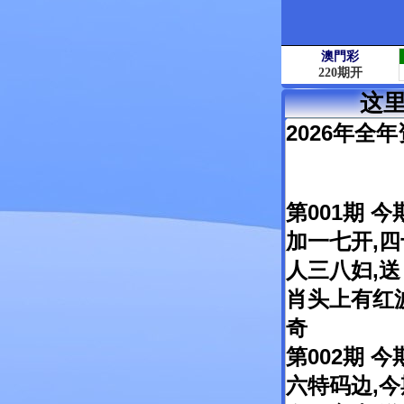
这
2026年全年
第001期 
加一七开,
人三八妇,
肖头上有红
奇
第002期 
六特码边,