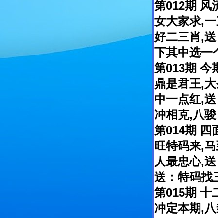
第012期 
女大家求,
好二三肖,
下其中选一
第013期 
鼎是君王,
中一点红,
冲相克,八
第014期 
旺特码来,
人最忠心,送
送：特码找
第015期 
冲定本期,