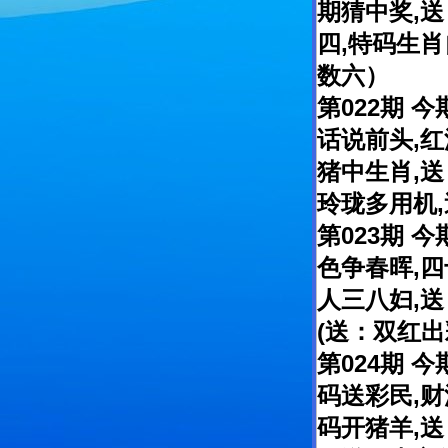
期猜中奖,
四,特码生
数六）
第022期 
话说前头,
猪中生肖,
玲珑多用机
第023期 
色争春晖,
人三八妇,
(送：双红出
第024期 
码送彩民,
码开猪羊,送