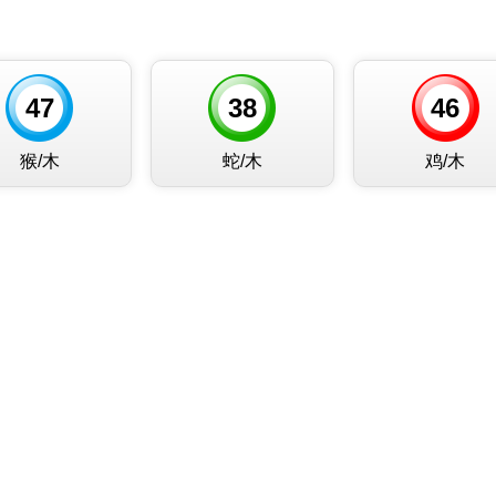
47
38
46
猴/木
蛇/木
鸡/木