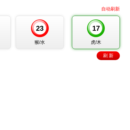
自动刷新
23
17
猴/水
虎/木
刷 新