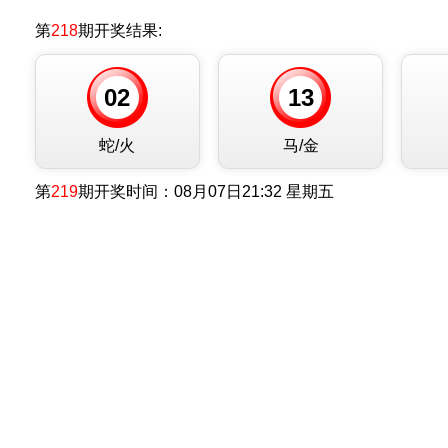
第
218
期开奖结果:
02
13
蛇/火
马/金
第
219
期开奖时间：
08月07日21:32 星期五